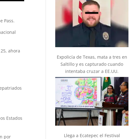
le Pass.
nacional
 25, ahora
Expolicía de Texas, mata a tres en
Saltillo y es capturado cuando
intentaba cruzar a EE.UU.
epatriados
los Estados
Llega a Ecatepec el Festival
n por