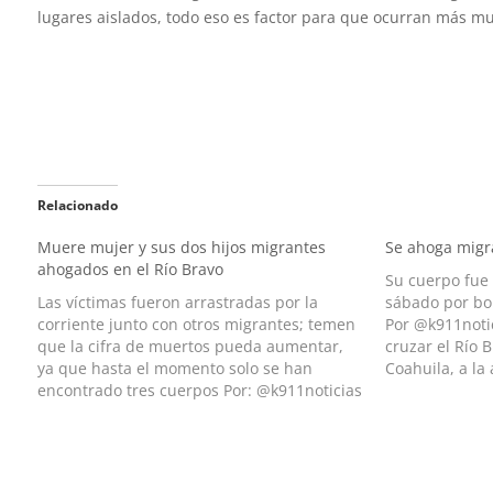
lugares aislados, todo eso es factor para que ocurran más mu
Relacionado
Muere mujer y sus dos hijos migrantes
Se ahoga migra
ahogados en el Río Bravo
Su cuerpo fue 
Las víctimas fueron arrastradas por la
sábado por bo
corriente junto con otros migrantes; temen
Por @k911noti
que la cifra de muertos pueda aumentar,
cruzar el Río 
ya que hasta el momento solo se han
Coahuila, a la
encontrado tres cuerpos Por: @k911noticias
Internacional
Una madre de familia y dos de sus hijos,
cadáver fue re
parte de un grupo de migrantes que cruzó
sábado. De a
el…