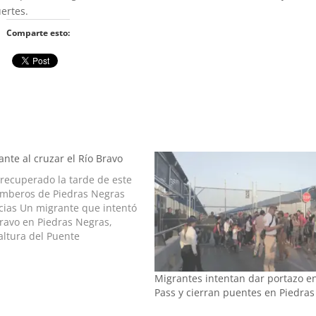
ertes.
Comparte esto:
nte al cruzar el Río Bravo
recuperado la tarde de este
mberos de Piedras Negras
cias Un migrante que intentó
Bravo en Piedras Negras,
 altura del Puente
 número 1, murió ahogado. Su
cuperado la tarde de este
Migrantes intentan dar portazo e
cuerdo con…
Pass y cierran puentes en Piedra