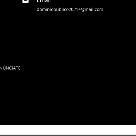

dominiopublico2021@gmail.com
NÚNCIATE