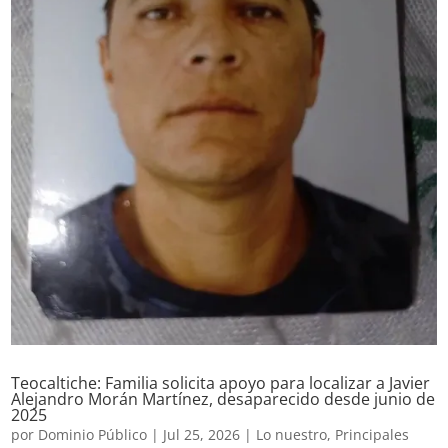
Teocaltiche: Familia solicita apoyo para localizar a Javier
Alejandro Morán Martínez, desaparecido desde junio de
2025
por
Dominio Público
|
Jul 25, 2026
|
Lo nuestro
,
Principales