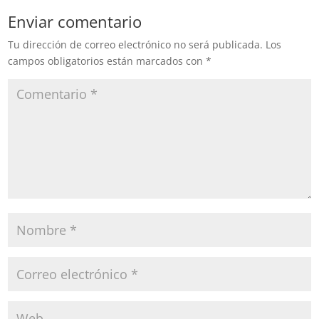
desaparición de la
Enviar comentario
Conferencia Nacional de
Gobernadores. La
Tu dirección de correo electrónico no será publicada.
Los
dirigencia nacional de
campos obligatorios están marcados con
*
Morena, junto a 10 de las y
los gobernadores electos,
plantearon renovar la…