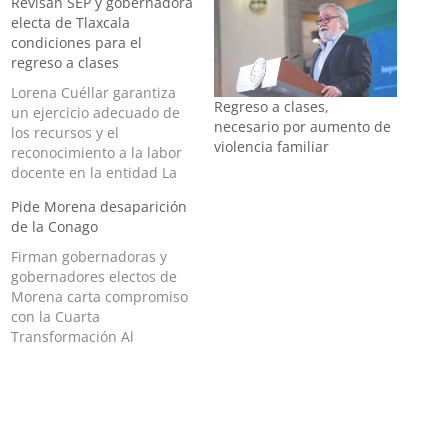
Revisan SEP y gobernadora
electa de Tlaxcala
condiciones para el
regreso a clases
Lorena Cuéllar garantiza
Regreso a clases,
un ejercicio adecuado de
necesario por aumento de
los recursos y el
violencia familiar
reconocimiento a la labor
docente en la entidad La
secretaria de Educación
Pide Morena desaparición
Pública, Delfina Gómez
de la Conago
Álvarez, y la gobernadora
electa del estado de
Firman gobernadoras y
Tlaxcala, Lorena Cuéllar
gobernadores electos de
Cisneros, sostuvieron una
Morena carta compromiso
reunión de trabajo esta
con la Cuarta
mañana para revisar las
Transformación Al
condiciones educativas…
considerarla una
asamblea para la
"politiquería",
gobernadores electos de
Morena perfilan la