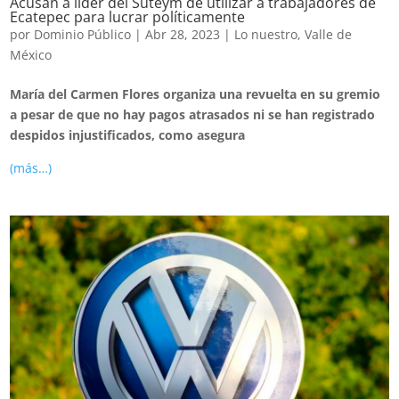
Acusan a líder del Suteym de utilizar a trabajadores de
Ecatepec para lucrar políticamente
por
Dominio Público
|
Abr 28, 2023
|
Lo nuestro
,
Valle de
México
María del Carmen Flores organiza una revuelta en su gremio
a pesar de que no hay pagos atrasados ni se han registrado
despidos injustificados, como asegura
(más…)