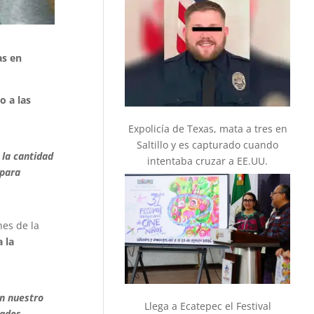
as en
o a las
Expolicía de Texas, mata a tres en
Saltillo y es capturado cuando
 la cantidad
intentaba cruzar a EE.UU.
 para
es de la
 la
n nuestro
Llega a Ecatepec el Festival
tados