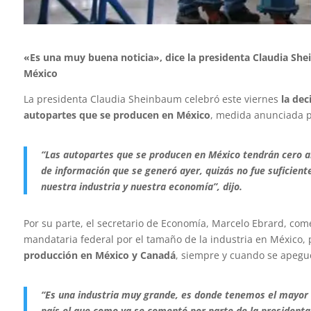
«Es una muy buena noticia», dice la presidenta Claudia She
México
La presidenta Claudia Sheinbaum celebró este viernes
la dec
autopartes que se producen en México
, medida anunciada po
“Las autopartes que se producen en México tendrán cero ar
de información que se generó ayer, quizás no fue suficient
nuestra industria y nuestra economía”, dijo.
Por su parte, el secretario de Economía, Marcelo Ebrard, co
mandataria federal por el tamaño de la industria en México, p
producción en México y Canadá
, siempre y cuando se apegu
“Es una industria muy grande, es donde tenemos el mayor 
país el que como ya se comentó por parte de la presidenta