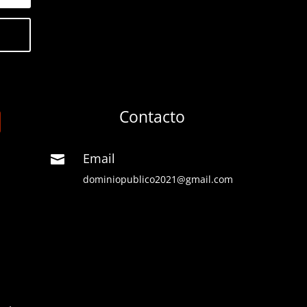
Contacto
Email

dominiopublico2021@gmail.com