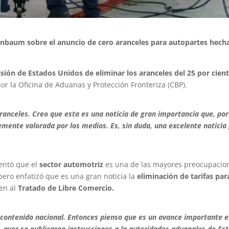
inbaum sobre el anuncio de cero aranceles para autopartes hech
isión de Estados Unidos de eliminar los aranceles del 25 por cient
r la Oficina de Aduanas y Protección Fronteriza (CBP).
anceles. Creo que esta es una noticia de gran importancia que, por
emente valorada por los medios. Es, sin duda, una excelente noticia
mentó que el
sector automotriz
es una de las mayores preocupacion
ero enfatizó que es una gran noticia la
eliminación de tarifas para
en al
Tratado de Libre Comercio.
contenido nacional. Entonces pienso que es un avance importante e
, ayer se publicaron instrucciones a la autoridades aduanales de Es