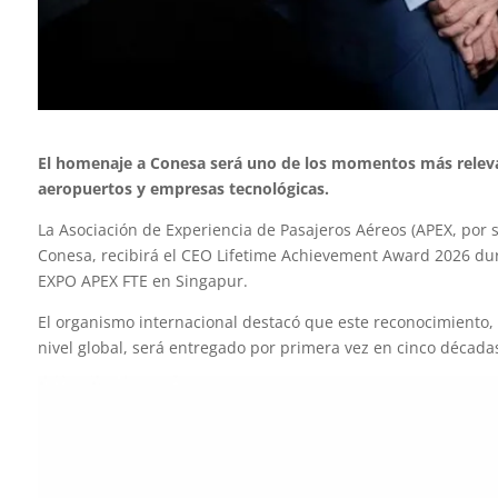
El homenaje a Conesa será uno de los momentos más relevan
aeropuertos y empresas tecnológicas.
La Asociación de Experiencia de Pasajeros Aéreos (APEX, por s
Conesa, recibirá el CEO Lifetime Achievement Award 2026 dur
EXPO APEX FTE en Singapur.
El organismo internacional destacó que este reconocimiento,
nivel global, será entregado por primera vez en cinco década