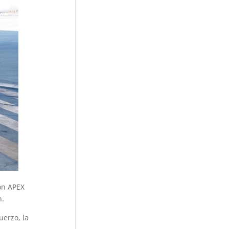
ón APEX
n.
uerzo, la