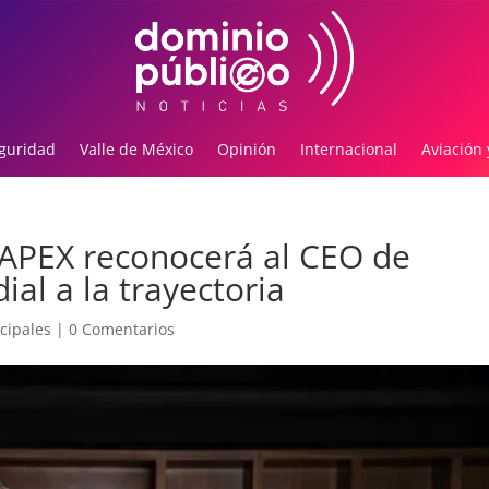
guridad
Valle de México
Opinión
Internacional
Aviación 
 APEX reconocerá al CEO de
l a la trayectoria
cipales
|
0 Comentarios