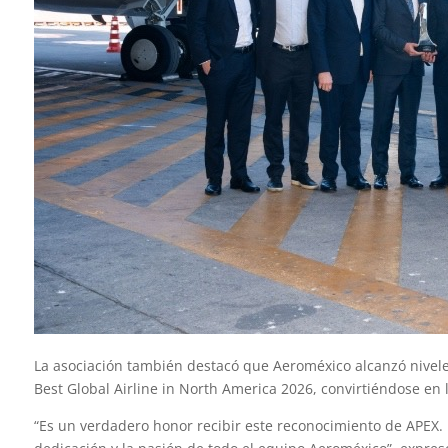
La asociación también destacó que Aeroméxico alcanzó niveles
Best Global Airline in North America 2026, convirtiéndose en 
“Es un verdadero honor recibir este reconocimiento de APEX. 