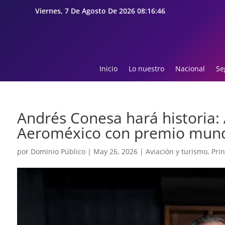
Viernes, 7 De Agosto De 2026 08:16:48
Inicio
Lo nuestro
Nacional
Se
Andrés Conesa hará historia:
Aeroméxico con premio mundia
por
Dominio Público
|
May 26, 2026
|
Aviación y turismo
,
Prin