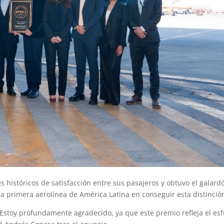
 históricos de satisfacción entre sus pasajeros y obtuvo el galard
la primera aerolínea de América Latina en conseguir esta distinció
Estoy profundamente agradecido, ya que este premio refleja el esf