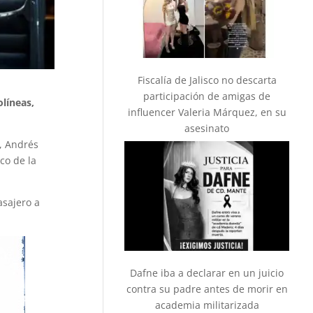
Fiscalía de Jalisco no descarta
participación de amigas de
líneas,
influencer Valeria Márquez, en su
asesinato
, Andrés
co de la
asajero a
Dafne iba a declarar en un juicio
contra su padre antes de morir en
academia militarizada