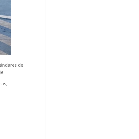
stándares de
je.
eas,