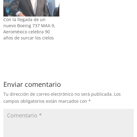
conectividad entre México
rutas de temporada hacia
y Estados Unidos, el
Estados Unidos, desde
próximo 1 de julio…
Monterrey y Guadalajara.
Con la llegada de un
En el marco de su 90
nuevo Boeing 737 MAX-9,
Aniversario, la aerolínea
Aeroméxico celebra 90
bandera de México…
años de surcar los cielos
Enviar comentario
Tu dirección de correo electrónico no será publicada.
Los
campos obligatorios están marcados con
*