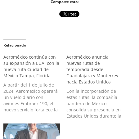
Comparte esto:
Relacionado
Aeroméxico continúa con
Aeroméxico anuncia
su expansión a EUA, con la
nuevas rutas de
nueva ruta Ciudad de
temporada desde
México-Tampa, Florida
Guadalajara y Monterrey
hacia Estados Unidos
A partir del 1 de julio de
2024, Aeroméxico operará
Con la incorporación de
un vuelo diario con
estas rutas, la compañía
aviones Embraer 190; el
bandera de México
nuevo servicio fortalece la
consolida su presencia en
oferta de Aeroméxico en
Estados Unidos durante la
Florida, donde ya vuela
temporada invernal.
hacia Miami y Orlando
Aeroméxico informó este
Para expandir la red de
lunes que operará nuevas