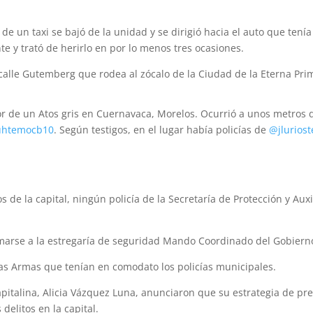
 un taxi se bajó de la unidad y se dirigió hacia el auto que tenía
 y trató de herirlo en por lo menos tres ocasiones.
calle Gutemberg que rodea al zócalo de la Ciudad de la Eterna Pri
r de un Atos gris en Cuernavaca, Morelos. Ocurrió a unos metros d
htemocb10
. Según testigos, en el lugar había policías de
@jluriost
 de la capital, ningún policía de la Secretaría de Protección y Auxi
arse a la estregaría de seguridad Mando Coordinado del Gobierno
ó las Armas que tenían en comodato los policías municipales.
 capitalina, Alicia Vázquez Luna, anunciaron que su estrategia de pr
delitos en la capital.