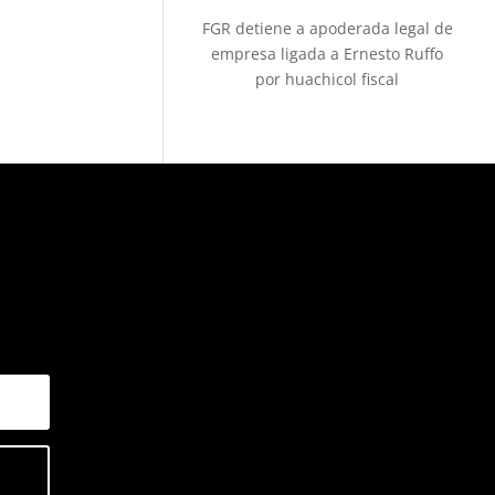
FGR detiene a apoderada legal de
empresa ligada a Ernesto Ruffo
por huachicol fiscal