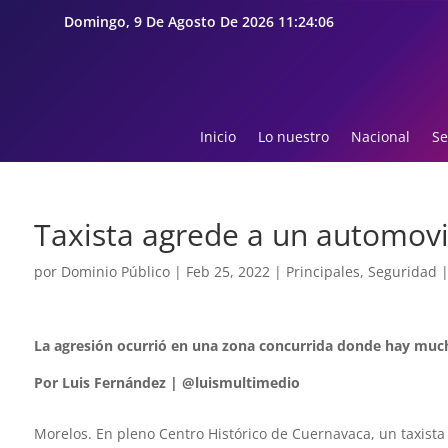
Domingo, 9 De Agosto De 2026 11:24:07
Inicio
Lo nuestro
Nacional
Se
Taxista agrede a un automovi
por
Dominio Público
|
Feb 25, 2022
|
Principales
,
Seguridad
La agresión ocurrió en una zona concurrida donde hay much
Por Luis Fernández | @luismultimedio
Morelos. En pleno Centro Histórico de Cuernavaca, un taxista 