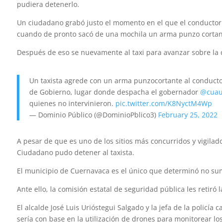
pudiera detenerlo.
Un ciudadano grabó justo el momento en el que el conductor de
cuando de pronto sacó de una mochila un arma punzo cortante
Después de eso se nuevamente al taxi para avanzar sobre la 
Un taxista agrede con un arma punzocortante al conducto
de Gobierno, lugar donde despacha el gobernador
@cuau
quienes no intervinieron.
pic.twitter.com/K8NyctM4Wp
— Dominio Público (@DominioPblico3)
February 25, 2022
A pesar de que es uno de los sitios más concurridos y vigilados
Ciudadano pudo detener al taxista.
El municipio de Cuernavaca es el único que determinó no sum
Ante ello, la comisión estatal de seguridad pública les retir
El alcalde José Luis Urióstegui Salgado y la jefa de la policía
sería con base en la utilización de drones para monitorear los 