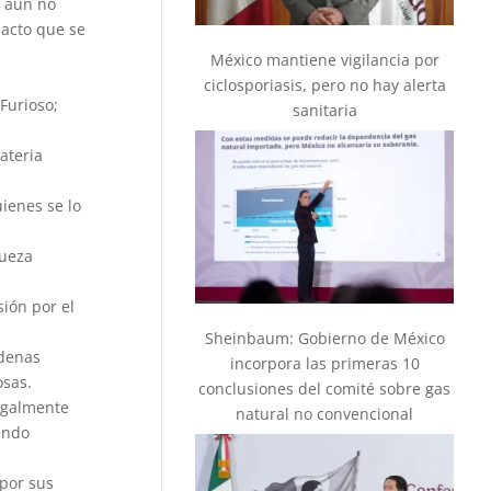
o aún no
 acto que se
México mantiene vigilancia por
ciclosporiasis, pero no hay alerta
Furioso;
sanitaria
ateria
ienes se lo
jueza
sión por el
Sheinbaum: Gobierno de México
rdenas
incorpora las primeras 10
osas.
conclusiones del comité sobre gas
egalmente
natural no convencional
endo
por sus