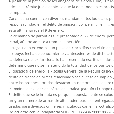
A pesar de la petición de los abogados de García Luna, Luz M
admite a trámite juicio debido a que la demanda no es preci
le imputa.
García Luna cuenta con diversos mandamientos judiciales por 
responsabilidad en el delito de omisión, por permitir el ingre
ésta última girada el 9 de enero.
La demanda de garantías fue presentada el 27 de enero, pero
Penal, aún no admite a trámite la petición.
Ortega Tlapa extendió a un plazo de cinco días con el fin de 
atribuye, fecha de conocimiento y antecedentes de dicho acto
La defensa del ex funcionario ha presentado escritos en dos 
determinó que no se ha atendido la totalidad de los puntos 
El pasado 9 de enero, la Fiscalía General de la República (FG
delito de tráfico de armas relacionado con el caso de Rápido y
Entre las órdenes libradas destacan los nombres de Genaro Gar
Palomino, el ex líder del cártel de Sinaloa, Joaquín El Chapo
El delito que se le imputa es porque supuestamente se colud
un gran número de armas de alto poder, para ser entregadas 
usadas para diversos crímenes vinculados con el narcotráfico
De acuerdo con la indagatoria SEIDO/UEITA-SON/0000306/2020,