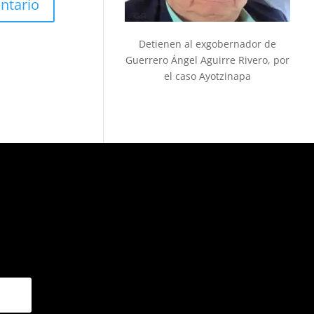
Detienen al exgobernador de
Guerrero Ángel Aguirre Rivero, por
el caso Ayotzinapa