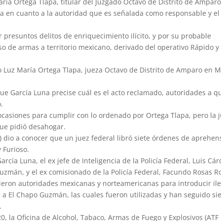
aría Ortega Tlapa, titular del Juzgado Octavo de Distrito de Ampar
sa en cuanto a la autoridad que es señalada como responsable y el
presuntos delitos de enriquecimiento ilícito, y por su probable
so de armas a territorio mexicano, derivado del operativo Rápido y 
 Luz María Ortega Tlapa, jueza Octavo de Distrito de Amparo en M
que García Luna precise cuál es el acto reclamado, autoridades a qu
.
ocasiones para cumplir con lo ordenado por Ortega Tlapa, pero la 
que pidió desahogar.
R) dio a conocer que un juez federal libró siete órdenes de aprehen
 Furioso.
cía Luna, el ex jefe de Inteligencia de la Policía Federal, Luis Cá
 Guzmán, y el ex comisionado de la Policía Federal, Facundo Rosas R
ieron autoridades mexicanas y norteamericanas para introducir il
a El Chapo Guzmán, las cuales fueron utilizadas y han seguido si
.
 la Oficina de Alcohol, Tabaco, Armas de Fuego y Explosivos (ATF 