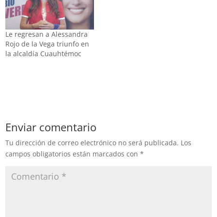
Delfina Gómez, titular de
la SEP, quien
presuntamente retuvo
dinero de los trabajadores
Le regresan a Alessandra
del municipio de Texcoco,
Rojo de la Vega triunfo en
cuando ella fue
la alcaldía Cuauhtémoc
alcaldesa, para…
Enviar comentario
Tu dirección de correo electrónico no será publicada.
Los
campos obligatorios están marcados con
*