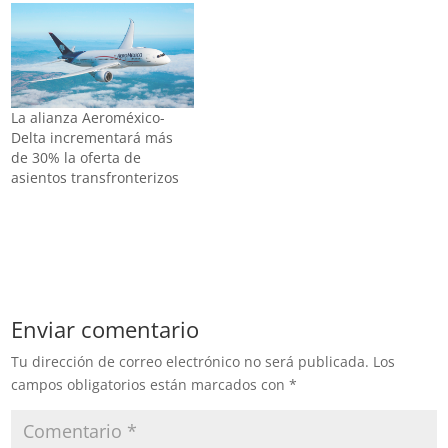
Aeropuerto Internacional
de la Ciudad de México
(AICM) reportó este lunes
elchoque de dos
aeronaves en el área de
rodaje, sin que se
La alianza Aeroméxico-
reportaran heridos por…
Delta incrementará más
de 30% la oferta de
asientos transfronterizos
Enviar comentario
Tu dirección de correo electrónico no será publicada.
Los
campos obligatorios están marcados con
*