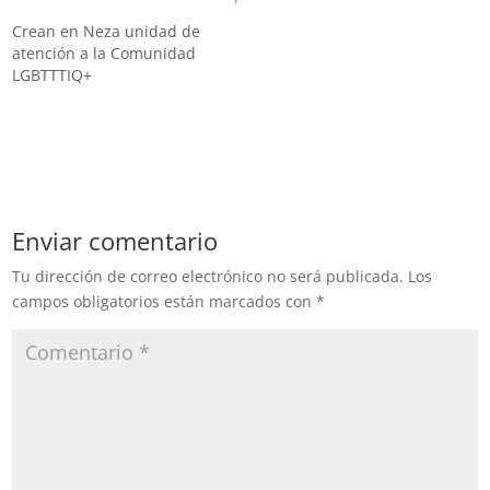
había dicho que era “un
Por Luis Alberto Beltrán |
Crean en Neza unidad de
hombre vestido de mujer”
@reporteroyosoy Correspo
atención a la Comunidad
Por Carlos Lara Moreno |
nsal Morelos. La noche de
LGBTTTIQ+
Reportero El
este miércoles rindió
presidente Andrés Manuel
protesta al cargo de
López Obrador anunció
diputada integrante de la
que se…
LV Legislatura Marguis
Zoraida del Rayo Salcedo,
en suplencia…
Enviar comentario
Tu dirección de correo electrónico no será publicada.
Los
campos obligatorios están marcados con
*