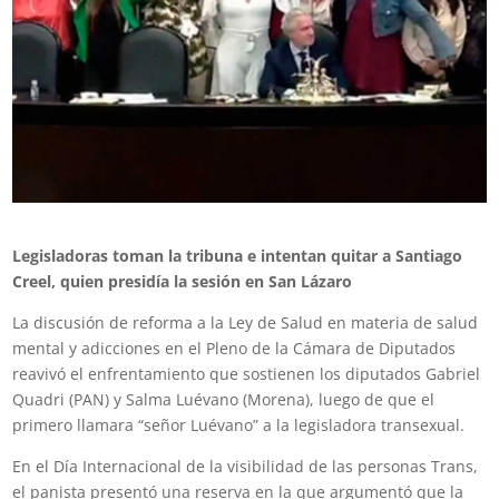
Legisladoras toman la tribuna e intentan quitar a Santiago
Creel, quien presidía la sesión en San Lázaro
La discusión de reforma a la Ley de Salud en materia de salud
mental y adicciones en el Pleno de la Cámara de Diputados
reavivó el enfrentamiento que sostienen los diputados Gabriel
Quadri (PAN) y Salma Luévano (Morena), luego de que el
primero llamara “señor Luévano” a la legisladora transexual.
En el Día Internacional de la visibilidad de las personas Trans,
el panista presentó una reserva en la que argumentó que la