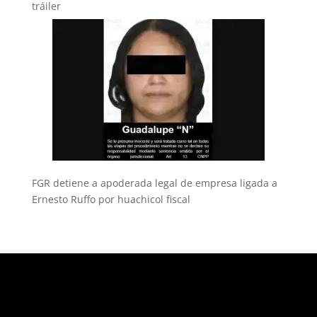
tráiler
FGR detiene a apoderada legal de empresa ligada a
Ernesto Ruffo por huachicol fiscal