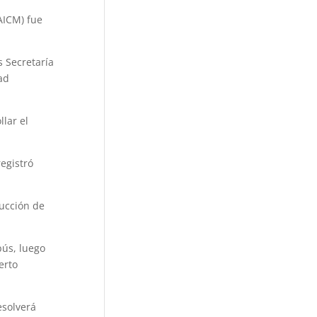
AICM) fue
s Secretaría
ad
lar el
egistró
ucción de
bús, luego
erto
esolverá