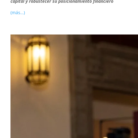
capital y robustecer su posicionamiento financiero
(más…)