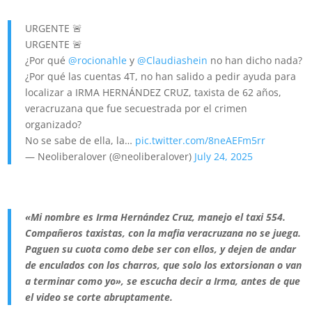
URGENTE 🚨
URGENTE 🚨
¿Por qué
@rocionahle
y
@Claudiashein
no han dicho nada?
¿Por qué las cuentas 4T, no han salido a pedir ayuda para
localizar a IRMA HERNÁNDEZ CRUZ, taxista de 62 años,
veracruzana que fue secuestrada por el crimen
organizado?
No se sabe de ella, la…
pic.twitter.com/8neAEFm5rr
— Neoliberalover (@neoliberalover)
July 24, 2025
«Mi nombre es Irma Hernández Cruz, manejo el taxi 554.
Compañeros taxistas, con la mafia veracruzana no se juega.
Paguen su cuota como debe ser con ellos, y dejen de andar
de enculados con los charros, que solo los extorsionan o van
a terminar como yo», se escucha decir a Irma, antes de que
el video se corte abruptamente.