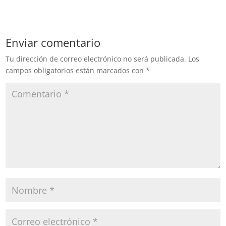
Fiscalía General de Justicia
Estatal (FGJEM) consiguió
la vinculación a proceso de
Fernando “N” de 35 años
Enviar comentario
de edad y Gloria “N” de
29…
Tu dirección de correo electrónico no será publicada.
Los
campos obligatorios están marcados con
*