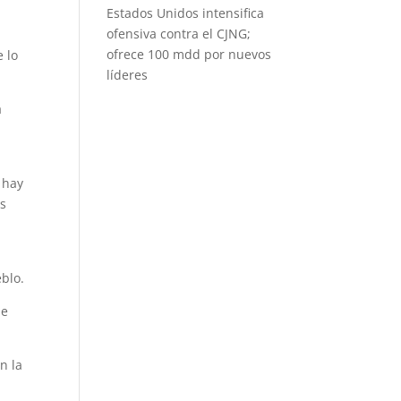
Estados Unidos intensifica
ofensiva contra el CJNG;
ofrece 100 mdd por nuevos
e lo
líderes
a
 hay
os
blo.
de
n la