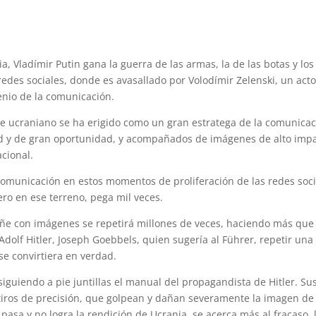
ia, Vladímir Putin gana la guerra de las armas, la de las botas y los
 redes sociales, donde es avasallado por Volodímir Zelenski, un acto
enio de la comunicación.
nte ucraniano se ha erigido como un gran estratega de la comunicac
d y de gran oportunidad, y acompañados de imágenes de alto impa
cional.
comunicación en estos momentos de proliferación de las redes soci
ro en ese terreno, pega mil veces.
ñe con imágenes se repetirá millones de veces, haciendo más que
dolf Hitler, Joseph Goebbels, quien sugería al Führer, repetir una
se convirtiera en verdad.
iguiendo a pie juntillas el manual del propagandista de Hitler. Su
tiros de precisión, que golpean y dañan severamente la imagen de
pasa y no logra la rendición de Ucrania, se acerca más al fracaso, 