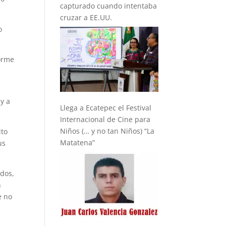
capturado cuando intentaba
cruzar a EE.UU.
o
forme
 y a
Llega a Ecatepec el Festival
Internacional de Cine para
Niños (… y no tan Niños) “La
ito
Matatena”
us
ados,
n
e no