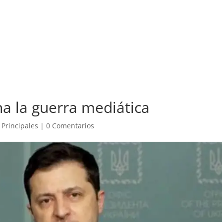
guridad
Valle de México
Opinión
Internacional
Aviación
na la guerra mediática
,
Principales
|
0 Comentarios