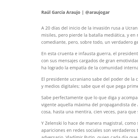
Raúl García Araujo | @araujogar
A 20 días del inicio de la invasión rusa a Ucran
misiles, pero pierde la batalla mediática, y en
comediante, pero, sobre todo, un verdadero g
En esta cruenta e infausta guerra, el preside
con sus mensajes cargados de gran emotivida
ha logrado la empatía de la comunidad interna
El presidente ucraniano sabe del poder de la 
y medios digitales; sabe que el que pega prime
Sabe perfectamente que lo que diga y acompa
vigente aquella máxima del propagandista de A
cosa, hasta una mentira, cien veces, para que 
Y Zelenski lo hace de manera magistral, como s
apariciones en redes sociales son verdaderos 
adversario, Vladímir Putin, quien cada día que 