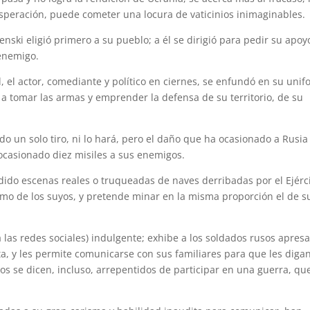
speración, puede cometer una locura de vaticinios inimaginables.
nski eligió primero a su pueblo; a él se dirigió para pedir su apoy
 enemigo.
el actor, comediante y político en ciernes, se enfundó en su uni
s a tomar las armas y emprender la defensa de su territorio, de su
 un solo tiro, ni lo hará, pero el daño que ha ocasionado a Rusia
ocasionado diez misiles a sus enemigos.
ido escenas reales o truqueadas de naves derribadas por el Ejérc
mo de los suyos, y pretende minar en la misma proporción el de s
las redes sociales) indulgente; exhibe a los soldados rusos apres
ta, y les permite comunicarse con sus familiares para que les diga
os se dicen, incluso, arrepentidos de participar en una guerra, qu