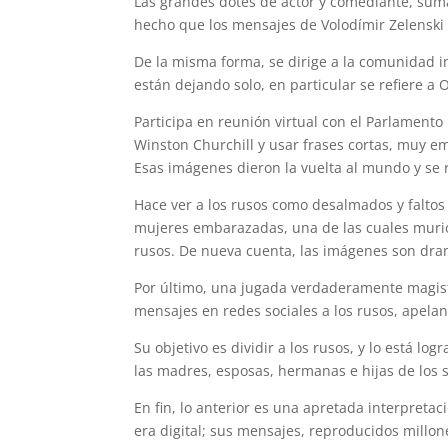
Las grandes dotes de actor y comediante, sum
hecho que los mensajes de Volodímir Zelenski 
De la misma forma, se dirige a la comunidad in
están dejando solo, en particular se refiere a 
Participa en reunión virtual con el Parlamento 
Winston Churchill y usar frases cortas, muy 
Esas imágenes dieron la vuelta al mundo y se r
Hace ver a los rusos como desalmados y faltos 
mujeres embarazadas, una de las cuales murió 
rusos. De nueva cuenta, las imágenes son dram
Por último, una jugada verdaderamente magist
mensajes en redes sociales a los rusos, apela
Su objetivo es dividir a los rusos, y lo está l
las madres, esposas, hermanas e hijas de los 
En fin, lo anterior es una apretada interpreta
era digital; sus mensajes, reproducidos millo