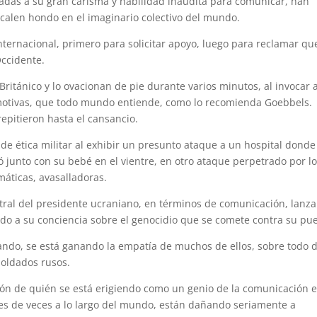
adas a su gran carisma y habilidad inaudita para comunicar, han
calen hondo en el imaginario colectivo del mundo.
ternacional, primero para solicitar apoyo, luego para reclamar qu
Occidente.
Británico y lo ovacionan de pie durante varios minutos, al invocar 
emotivas, que todo mundo entiende, como lo recomienda Goebbels.
epitieron hasta el cansancio.
de ética militar al exhibir un presunto ataque a un hospital donde
junto con su bebé en el vientre, en otro ataque perpetrado por l
áticas, avasalladoras.
ral del presidente ucraniano, en términos de comunicación, lanza
ndo a su conciencia sobre el genocidio que se comete contra su pue
ogrando, se está ganando la empatía de muchos de ellos, sobre todo 
soldados rusos.
ción de quién se está erigiendo como un genio de la comunicación e
nes de veces a lo largo del mundo, están dañando seriamente a