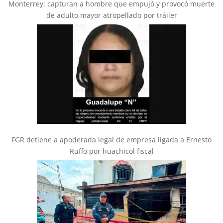
Monterrey: capturan a hombre que empujó y provocó muerte
de adulto mayor atropellado por tráiler
FGR detiene a apoderada legal de empresa ligada a Ernesto
Ruffo por huachicol fiscal