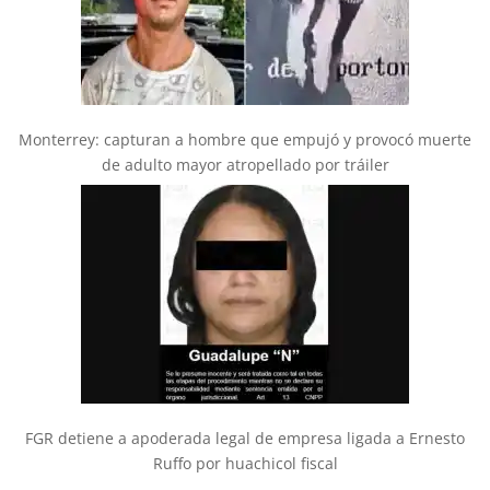
Monterrey: capturan a hombre que empujó y provocó muerte
de adulto mayor atropellado por tráiler
FGR detiene a apoderada legal de empresa ligada a Ernesto
Ruffo por huachicol fiscal