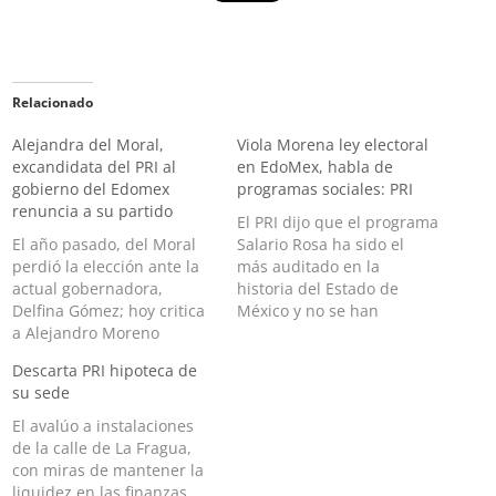
Relacionado
Alejandra del Moral,
Viola Morena ley electoral
excandidata del PRI al
en EdoMex, habla de
gobierno del Edomex
programas sociales: PRI
renuncia a su partido
El PRI dijo que el programa
El año pasado, del Moral
Salario Rosa ha sido el
perdió la elección ante la
más auditado en la
actual gobernadora,
historia del Estado de
Delfina Gómez; hoy critica
México y no se han
a Alejandro Moreno
encontrado anomalías El
Alejandra del Moral, ex
Partido Revolucionario
Descarta PRI hipoteca de
candidata del PRI al
Institucional (PRI) en el
su sede
gobierno del Estado de
Estado de México
México, renunció a su
denunció que el
El avalúo a instalaciones
partido, a unos días de las
coordinador de la
de la calle de La Fragua,
elecciones del 2 de junio.
campaña de Morena,
con miras de mantener la
Su separación del
Horacio Duarte, utiliza los
liquidez en las finanzas