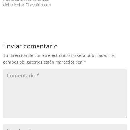
tricolor…
programas sociales…
del tricolor El avalúo con
fines de crédito comercial
realizado por la empresa
MAF, a solicitud de Banca
Mifel, a instalaciones de la
calle de La Fragua, en
febrero de 2021,…
Enviar comentario
Tu dirección de correo electrónico no será publicada.
Los
campos obligatorios están marcados con
*