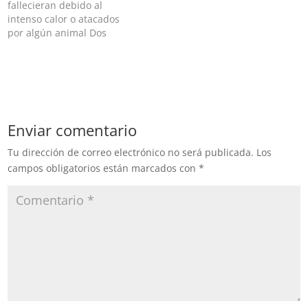
sometiendo a migrantes
fallecieran debido al
haitianos. "Tienes…
intenso calor o atacados
por algún animal Dos
bebés, uno de 4 meses y
otro de un año y medio de
edad fueron abandonados
en el desierto de Arizona,
donde autoridades de
Estados Unidos los
Enviar comentario
rescataron. Los hechos
se…
Tu dirección de correo electrónico no será publicada.
Los
campos obligatorios están marcados con
*