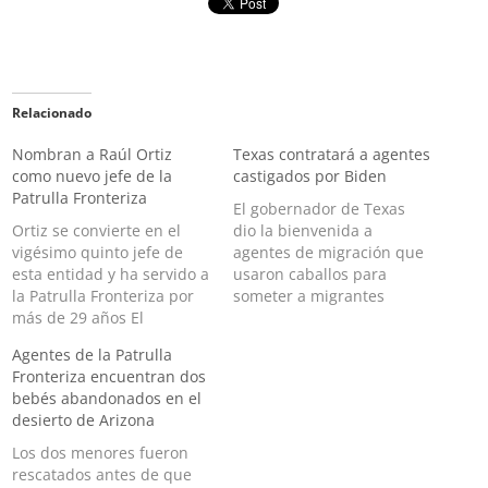
Relacionado
Nombran a Raúl Ortiz
Texas contratará a agentes
como nuevo jefe de la
castigados por Biden
Patrulla Fronteriza
El gobernador de Texas
Ortiz se convierte en el
dio la bienvenida a
vigésimo quinto jefe de
agentes de migración que
esta entidad y ha servido a
usaron caballos para
la Patrulla Fronteriza por
someter a migrantes
más de 29 años El
El gobernador de Texas, Gr
comisionado interino de la
eg Abbott, dijo que su
Agentes de la Patrulla
Oficina de Aduanas y
estado contratará a
Fronteriza encuentran dos
Protección Fronteriza
cualquier agente de la
bebés abandonados en el
(CBP), Troy Miller, anunció
Patrulla Fronteriza que sea
desierto de Arizona
este jueves que Raúl Ortiz
sancionado por el
será el nuevo jefe de la
presidente Joe Biden, tras
Los dos menores fueron
Patrulla…
ser captados en caballos
rescatados antes de que