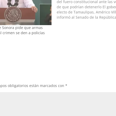
del fuero constitucional ante las 
de que podrían detenerlo El gob
electo de Tamaulipas, Américo Vill
informó al Senado de la Repúblic
reincorporación como senador a p
e Sonora pide que armas
este lunes 26 de septiembre. La 
 crimen se den a policías
sólo puede entenderse como un
pos obligatorios están marcados con
*