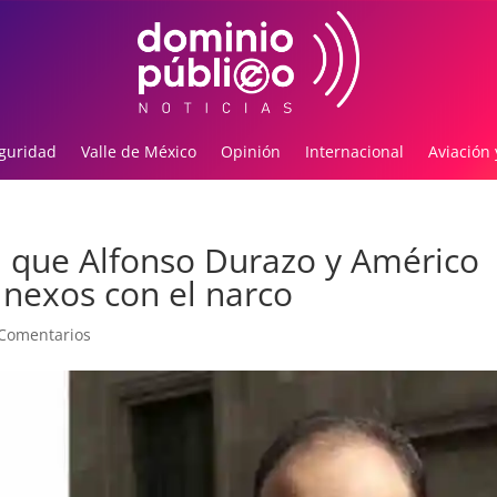
guridad
Valle de México
Opinión
Internacional
Aviación 
a que Alfonso Durazo y Américo
r nexos con el narco
Comentarios