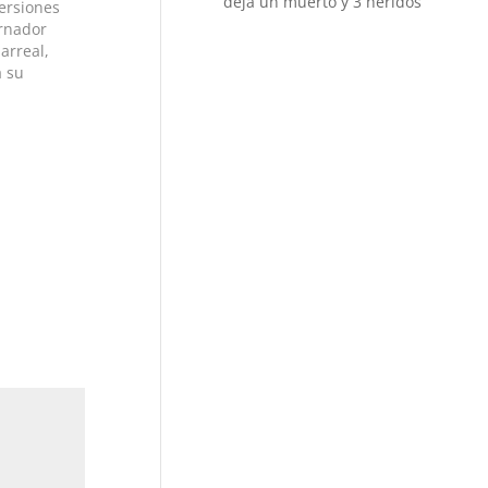
deja un muerto y 3 heridos
versiones
ernador
arreal,
a su
artir de
maniobra
a medida…