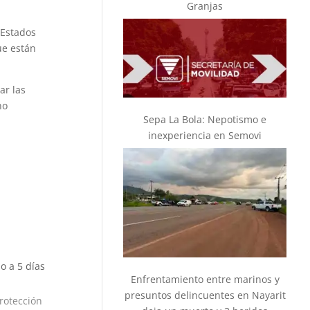
Granjas
 Estados
ue están
ar las
no
Sepa La Bola: Nepotismo e
inexperiencia en Semovi
o a 5 días
Enfrentamiento entre marinos y
presuntos delincuentes en Nayarit
protección