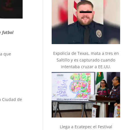
 futbol
Expolicía de Texas, mata a tres en
pa que
Saltillo y es capturado cuando
intentaba cruzar a EE.UU.
la Ciudad de
Llega a Ecatepec el Festival