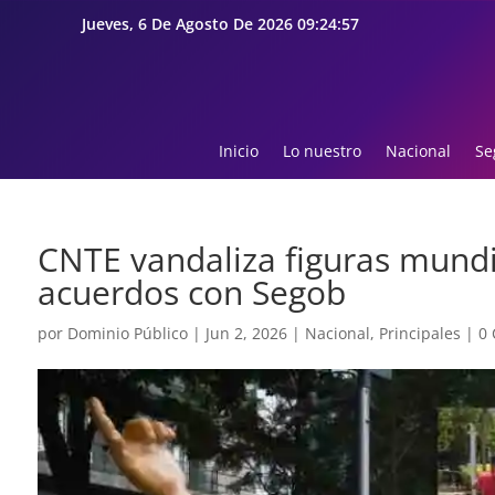
Jueves, 6 De Agosto De 2026 09:24:59
Inicio
Lo nuestro
Nacional
Se
CNTE vandaliza figuras mundi
acuerdos con Segob
por
Dominio Público
|
Jun 2, 2026
|
Nacional
,
Principales
|
0 