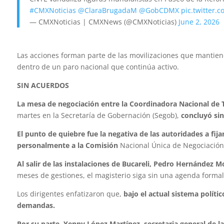
#CMXNoticias
@ClaraBrugadaM
@GobCDMX
pic.twitter.
— CMXNoticias | CMXNews (@CMXNoticias)
June 2, 2026
Las acciones forman parte de las movilizaciones que mantien
dentro de un paro nacional que continúa activo.
SIN ACUERDOS
La mesa de negociación entre la Coordinadora Nacional de T
martes en la Secretaría de Gobernación (Segob),
concluyó sin
El punto de quiebre fue la negativa de las autoridades a fi
personalmente a la Comisión
Nacional Única de Negociación
Al salir de las instalaciones de Bucareli, Pedro Hernández M
meses de gestiones, el magisterio siga sin una agenda formal 
Los dirigentes enfatizaron que,
bajo el actual sistema polític
demandas.
Por su parte, Yenny López Martínez, secretaria general de l