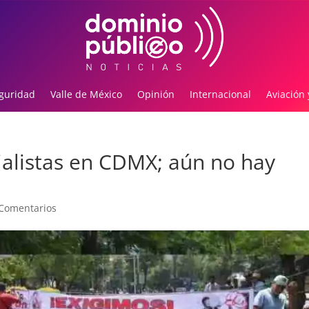
guridad
Valle de México
Opinión
Internacional
Aviación 
alistas en CDMX; aún no hay
Comentarios