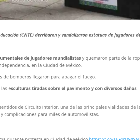
ducación (CNTE) derribaron y vandalizaron estatuas de jugadores de
mentales de jugadores
mundialistas
y quemaron parte de la ro
 Independencia, en la Ciudad de México.
 de bomberos llegaron para apagar el fuego.
las e
sculturas tiradas sobre el pavimento y con diversos daños
ntidos de Circuito Interior, una de las principales vialidades de 
r y complicaciones para miles de automovilistas.
orma durante protesta en Ciudad de México
https://t.co/TEForD9gSN