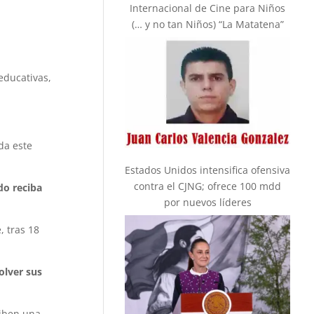
Internacional de Cine para Niños
(… y no tan Niños) “La Matatena”
educativas,
ada este
Estados Unidos intensifica ofensiva
contra el CJNG; ofrece 100 mdd
do reciba
por nuevos líderes
 tras 18
olver sus
ciben una