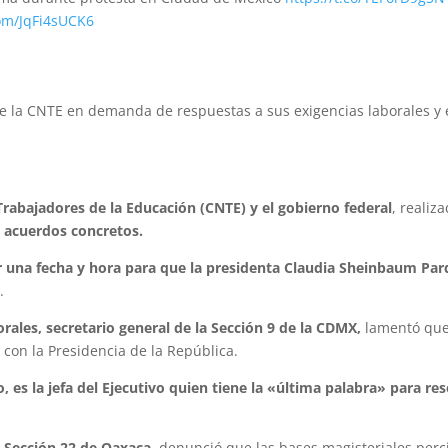
com/JqFi4sUCK6
e la CNTE en demanda de respuestas a sus exigencias laborales y 
rabajadores de la Educación (CNTE) y el gobierno federal
, realiz
 acuerdos concretos.
jar una fecha y hora para que la presidenta Claudia Sheinbaum Par
.
orales, secretario general de la Sección 9 de la CDMX,
lamentó que,
con la Presidencia de la República.
o, es la jefa del Ejecutivo quien tiene la «última palabra» para res
a Sección 22 de Oaxaca,
denunció que las bases magisteriales per