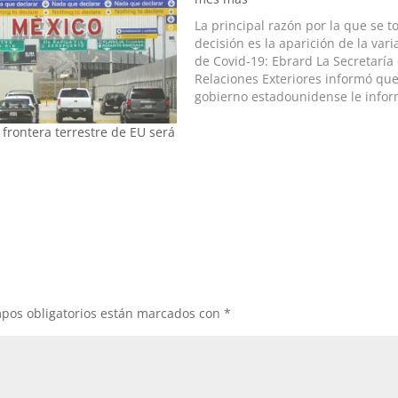
La principal razón por la que se 
decisión es la aparición de la vari
de Covid-19: Ebrard La Secretaría
Relaciones Exteriores informó que
gobierno estadounidense le info
su decisión de extender el cierre 
frontera terrestre de EU será
la frontera, hasta el 21 de agosto
cuando…
pos obligatorios están marcados con
*