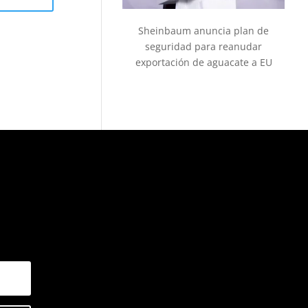
Sheinbaum anuncia plan de
seguridad para reanudar
exportación de aguacate a EU