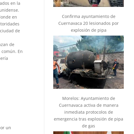
ados en la
ounidense.
Confirma ayuntamiento de
 donde en
Cuernavaca 20 lesionados por
utoridades
explosión de pipa
 ciudad de
nzan de
a común. En
ería
Morelos: Ayuntamiento de
Cuernavaca activa de manera
inmediata protocolos de
emergencia tras explosión de pipa
de gas
por un