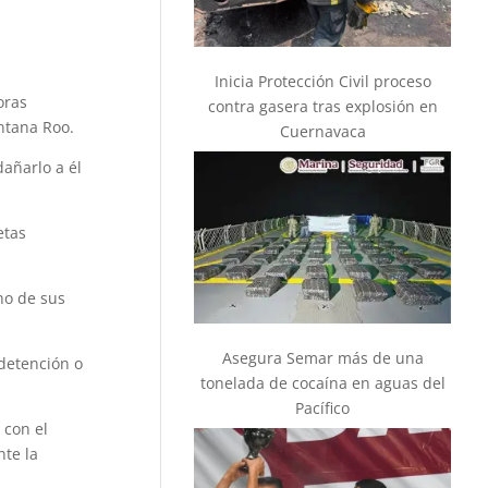
Inicia Protección Civil proceso
oras
contra gasera tras explosión en
ntana Roo.
Cuernavaca
dañarlo a él
etas
no de sus
Asegura Semar más de una
detención o
tonelada de cocaína en aguas del
Pacífico
 con el
te la