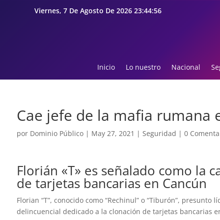
Viernes, 7 De Agosto De 2026 23:44:57
Inicio
Lo nuestro
Nacional
Se
Cae jefe de la mafia rumana
por
Dominio Público
|
May 27, 2021
|
Seguridad
|
0 Comenta
Florián «T» es señalado como la c
de tarjetas bancarias en Cancún
Florian “T”, conocido como “Rechinul” o “Tiburón”, presunto 
delincuencial dedicado a la clonación de tarjetas bancarias 