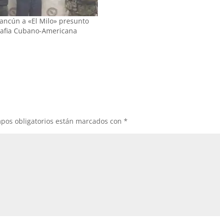
López Ramírez, abogado asesinad
miércoles en Tijuana, Baja Califor
ancún a «El Milo» presunto
defensor de los hermanos Miguel
Mafia Cubano-Americana
Treviño…
pos obligatorios están marcados con
*