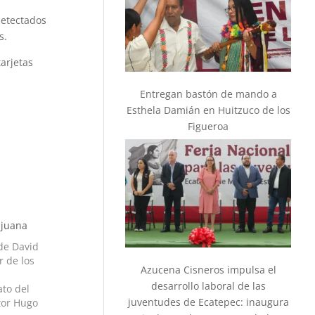
detectados
s.
tarjetas
Entregan bastón de mando a
Esthela Damián en Huitzuco de los
Figueroa
ijuana
 de David
r de los
Azucena Cisneros impulsa el
desarrollo laboral de las
ato del
juventudes de Ecatepec: inaugura
tor Hugo