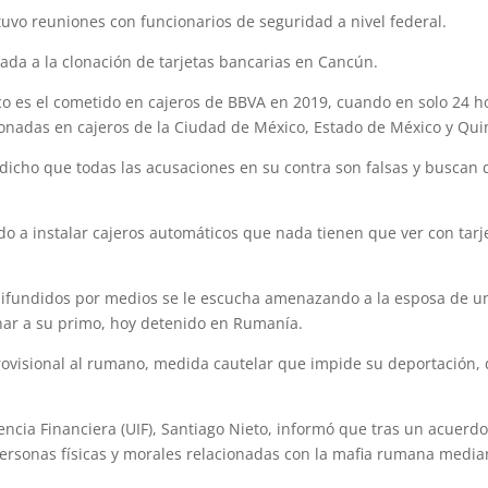
uvo reuniones con funcionarios de seguridad a nivel federal.
ada a la clonación de tarjetas bancarias en Cancún.
co es el cometido en cajeros de BBVA en 2019, cuando en solo 24 h
lonadas en cajeros de la Ciudad de México, Estado de México y Qui
 dicho que todas las acusaciones en su contra son falsas y buscan 
 a instalar cajeros automáticos que nada tienen que ver con tarj
 difundidos por medios se le escucha amenazando a la esposa de u
inar a su primo, hoy detenido en Rumanía.
rovisional al rumano, medida cautelar que impide su deportación, 
gencia Financiera (UIF), Santiago Nieto, informó que tras un acuerdo
ersonas físicas y morales relacionadas con la mafia rumana median