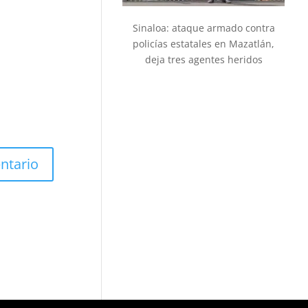
Sinaloa: ataque armado contra
policías estatales en Mazatlán,
deja tres agentes heridos