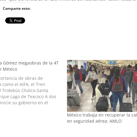
Comparte esto:
na Gómez megaobras de la 4T
de México
portancia de obras de
a como el AIFA, el Tren
l Trolebús Chalco-Santa
arque Lago de Texcoco A dos
nicie su gobierno en el
co, la maestra Delfina
México trabaja en recuperar la ca
 que la entidad tendrá un
en seguridad aérea: AMLO
recedentes en…