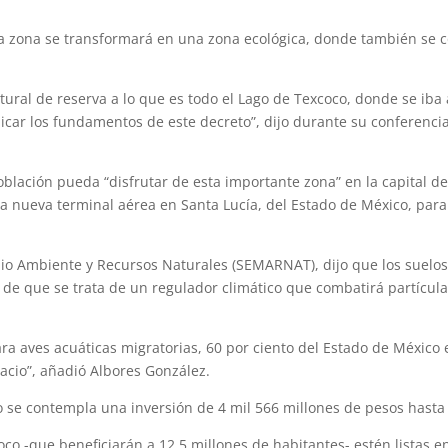
 zona se transformará en una zona ecológica, donde también se c
.
ural de reserva a lo que es todo el Lago de Texcoco, donde se iba 
licar los fundamentos de este decreto”, dijo durante su conferenci
lación pueda “disfrutar de esta importante zona” en la capital de
 nueva terminal aérea en Santa Lucía, del Estado de México, para 
edio Ambiente y Recursos Naturales (SEMARNAT), dijo que los suelos
 de que se trata de un regulador climático que combatirá partícul
ra aves acuáticas migratorias, 60 por ciento del Estado de México e
acio”, añadió Albores González.
o se contempla una inversión de 4 mil 566 millones de pesos hasta 
co -que beneficiarán a 12.5 millones de habitantes- estén listas e