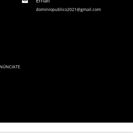
Email

dominiopublico2021@gmail.com
NÚNCIATE