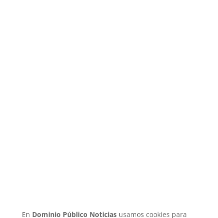
¿Quiénes somos?
Directorio
Aviso de Privacidad
Anúnciate
© Dominio Público Noticias 2021 / Todos los
derechos reservados
En
Dominio Público Noticias
usamos cookies para