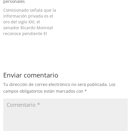
personales
Comisionado señala que la
información privada es el
oro del siglo XXI; el
senador Ricardo Monreal
reconoce pendiente El
Instituto Nacional de
Transparencia, Acceso a la
Información y Protección
de Datos Personales (INAI)
exhortó a la Cámara de
Senadores a completar la
Enviar comentario
legislación con el fin de
estar a la…
Tu dirección de correo electrónico no será publicada.
Los
campos obligatorios están marcados con
*