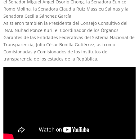
el Senador Miguel Ángel Osorio Chong, la Senadora Eunice
Romo Molina, la Senadora Claudia Ruiz Massieu Salinas y la
Senadora Cecilia Sánchez García.
Asistieron también la Presidenta del Consejo Consultivo del
INAI, Nuhad Ponce Kuri; el Coordinador de los Órganos
Garantes de las Entidades Federativas del Sistema Nacional de
Transparencia, Julio César Bonilla Gutiérrez, así como
Comisionadas y Comisionados de los institutos de
transparencia de los estados de la República.