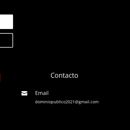
Contacto
Email

dominiopublico2021@gmail.com