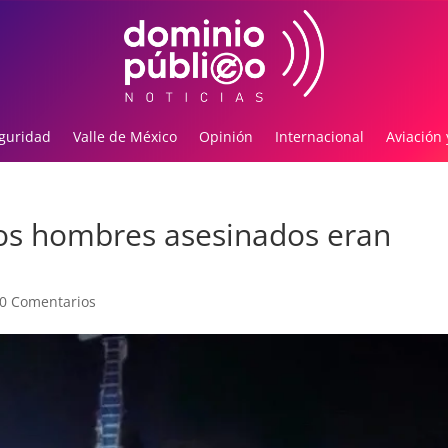
guridad
Valle de México
Opinión
Internacional
Aviación 
dos hombres asesinados eran
0 Comentarios