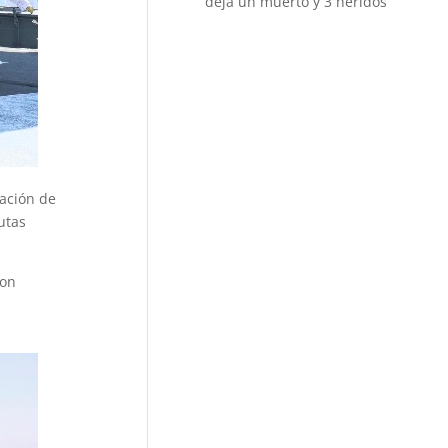
deja un muerto y 3 heridos
ración de
utas
ron