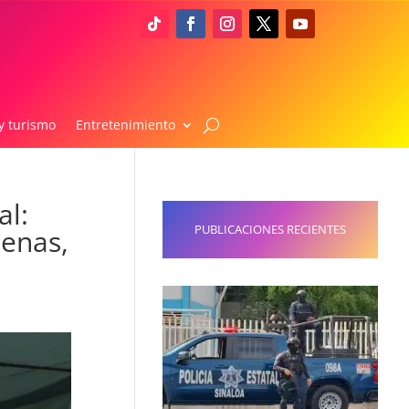
y turismo
Entretenimiento
al:
PUBLICACIONES RECIENTES
denas,