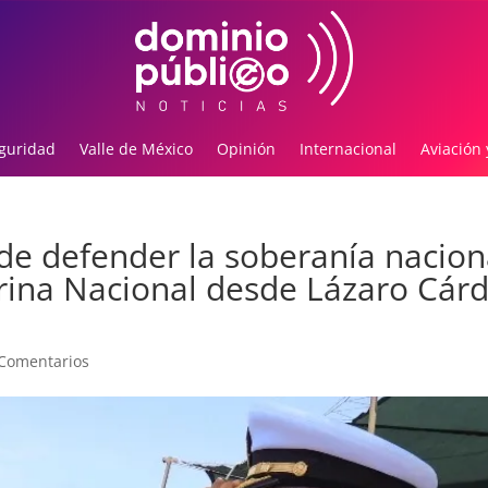
guridad
Valle de México
Opinión
Internacional
Aviación 
de defender la soberanía nacion
arina Nacional desde Lázaro Cár
Comentarios