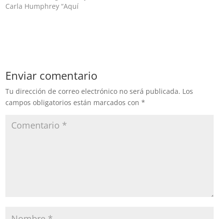
Carla Humphrey “Aquí
nadie puede subirse a
aviones privados”, dijo la
jefa de gobierno de la
Ciudad de México Claudia
Sheinbaum sobre Paola
Félix Díaz, quien renunció
Enviar comentario
a la Secretaría…
Tu dirección de correo electrónico no será publicada.
Los
campos obligatorios están marcados con
*