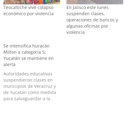
Teocaltiche vive colapso
En Jalisco este lunes
económico por violencia
suspenden clases,
operaciones de bancos y
algunas oficinas por
violencia
Se intensifica huracán
Milton a categoría 5;
Yucatán se mantiene en
alerta
Autoridades educativas
suspendieron clases en
municipios de Veracruz y
de Yucatán como medida
para salvaguardar a la
comunidad estudiantil. En
Yucatán, las autoridades
de Protección Civil
informaron que el huracán
Milton se intensificó
a categoría 5 de la escala