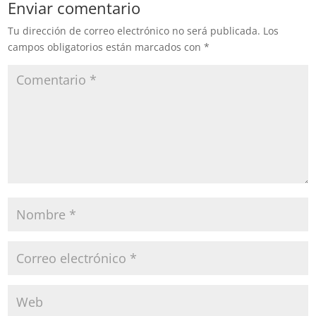
Enviar comentario
de Saffir-Simpson, por lo
que solicita a la población
Tu dirección de correo electrónico no será publicada.
Los
de las costas del Golfo de
campos obligatorios están marcados con
*
México a estar atenta a
los…