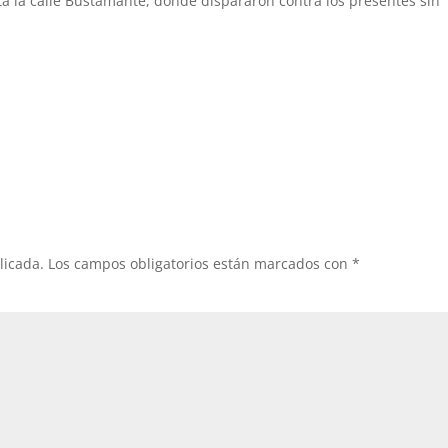
a la calle Bustamante, donde dispararon contra los presentes sin
licada.
Los campos obligatorios están marcados con
*