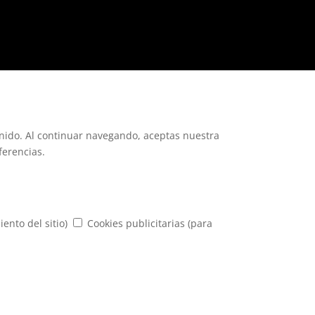
enido. Al continuar navegando, aceptas nuestra
ferencias.
iento del sitio)
Cookies publicitarias (para