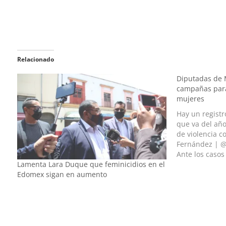
Relacionado
Diputadas de 
campañas para
mujeres
Hay un registr
que va del año
de violencia c
Fernández | @
Ante los casos
Lamenta Lara Duque que feminicidios en el
feminicidios y
Edomex sigan en aumento
diputadas del
la voz y solici