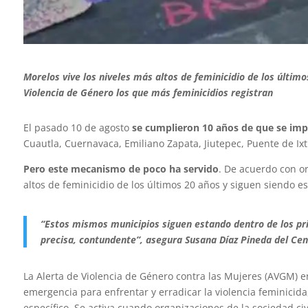
Morelos vive los niveles más altos de feminicidio de los último
Violencia de Género los que más feminicidios registran
El pasado 10 de agosto
se cumplieron 10 años de que se imp
Cuautla, Cuernavaca, Emiliano Zapata, Jiutepec, Puente de Ixt
Pero este mecanismo de poco ha servido
. De acuerdo con or
altos de feminicidio de los últimos 20 años y siguen siendo 
“Estos mismos municipios siguen estando dentro de los pri
precisa, contundente”, asegura
Susana Díaz Pineda del
Cen
La Alerta de Violencia de Género contra las Mujeres (AVGM) 
emergencia para enfrentar y erradicar la violencia feminicida,
específico
.
Se activa cuando organizaciones de la sociedad civ