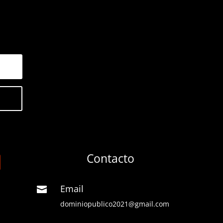
Contacto
Email

dominiopublico2021@gmail.com