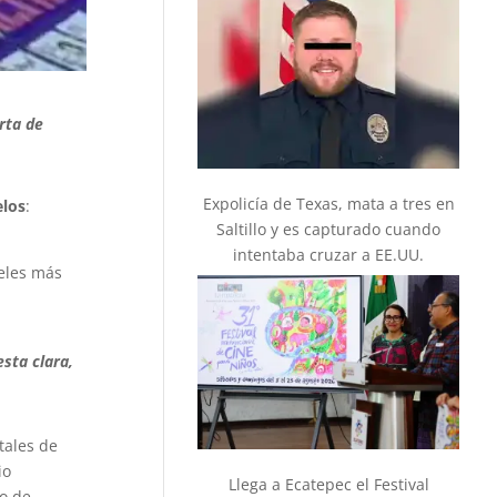
rta de
Expolicía de Texas, mata a tres en
elos
:
Saltillo y es capturado cuando
intentaba cruzar a EE.UU.
veles más
sta clara,
ales de
io
Llega a Ecatepec el Festival
to de