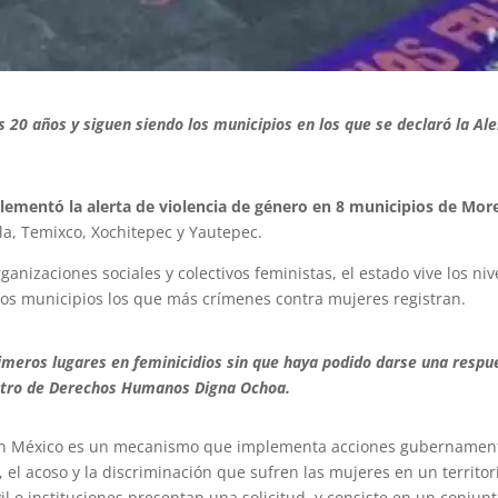
s 20 años y siguen siendo los municipios en los que se declaró la Ale
lementó la alerta de violencia de género en 8 municipios de Mor
la, Temixco, Xochitepec y Yautepec.
ganizaciones sociales y colectivos feministas, el estado vive los ni
esos municipios los que más crímenes contra mujeres registran.
meros lugares en feminicidios sin que haya podido darse una respue
tro de Derechos Humanos Digna Ochoa.
en México es un
mecanismo que implementa acciones gubernament
 el acoso y la discriminación que sufren las mujeres en un territor
il o instituciones presentan una solicitud, y consiste en un conjun