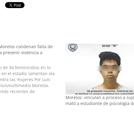
Morelos condenan falta de
 prevenir violencia a
o de 34 feminicidios en lo
 en el estado; lamentan ola
ontra las mujeres Por Luis
luismultimedio Morelos.
 más recientes de
Morelos: vinculan a proceso a suj
 jóvenes desparecidas,
mató a estudiante de psicología 
 congreso de Morelos alzaron
taron a las…