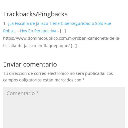
camioneta marca KIA color
gris, de manera inmediata
Trackbacks/Pingbacks
se desplegó un operativo
en tierra por parte de…
¿La Fiscalía de Jalisco Tiene Ciberseguridad o Solo Fue
Roba... - Hoy En Perspectiva
- […]
https://www.dominiopublico.com.mx/roban-camioneta-de-la-
fiscalia-de-jalisco-en-tlaquepaque/ […]
Enviar comentario
Tu dirección de correo electrónico no será publicada.
Los
campos obligatorios están marcados con
*