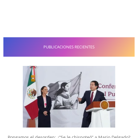
PUBLICACIONES RECIENTES
Pongamos el desorden: ¿”Se le chispoteó” a Mario Delgado?