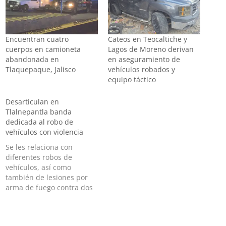
Encuentran cuatro
Cateos en Teocaltiche y
cuerpos en camioneta
Lagos de Moreno derivan
abandonada en
en aseguramiento de
Tlaquepaque, Jalisco
vehículos robados y
equipo táctico
Desarticulan en
Tlalnepantla banda
dedicada al robo de
vehículos con violencia
Se les relaciona con
diferentes robos de
vehículos, así como
también de lesiones por
arma de fuego contra dos
personas Derivado de una
llamada de auxilio, donde
se reportó el robo de una