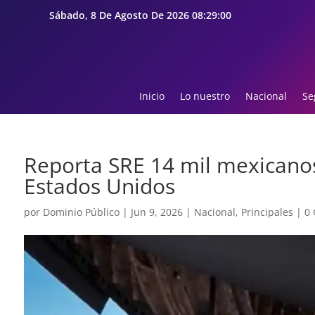
Sábado, 8 De Agosto De 2026 08:29:02
Inicio
Lo nuestro
Nacional
Se
Reporta SRE 14 mil mexicanos
Estados Unidos
por
Dominio Público
|
Jun 9, 2026
|
Nacional
,
Principales
|
0 