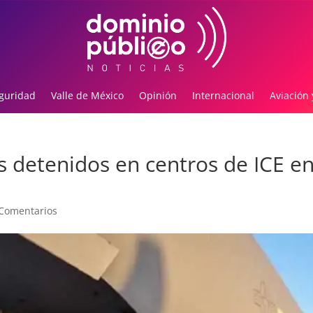
guridad
Valle de México
Opinión
Internacional
Aviación 
 detenidos en centros de ICE e
Comentarios