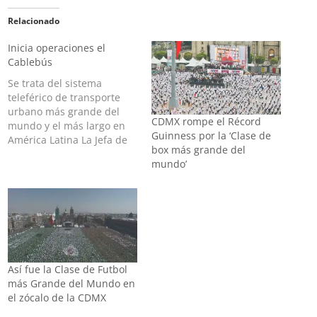
Relacionado
Inicia operaciones el
Cablebús
Se trata del sistema
teleférico de transporte
urbano más grande del
CDMX rompe el Récord
mundo y el más largo en
Guinness por la ‘Clase de
América Latina La Jefa de
box más grande del
Gobierno de la Ciudad de
mundo’
México, Claudia
Sheinbaum Pardo,
inauguró este domingo la
Línea 1 del Cablebús, que
va de Cuautepec a Indios
Verdes, en la Alcaldía
Gustavo…
Así fue la Clase de Futbol
más Grande del Mundo en
el zócalo de la CDMX