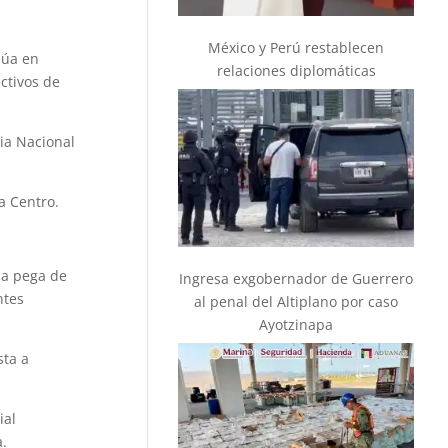
México y Perú restablecen
núa en
relaciones diplomáticas
ctivos de
dia Nacional
a Centro.
la pega de
Ingresa exgobernador de Guerrero
ntes
al penal del Altiplano por caso
Ayotzinapa
sta a
ial
.