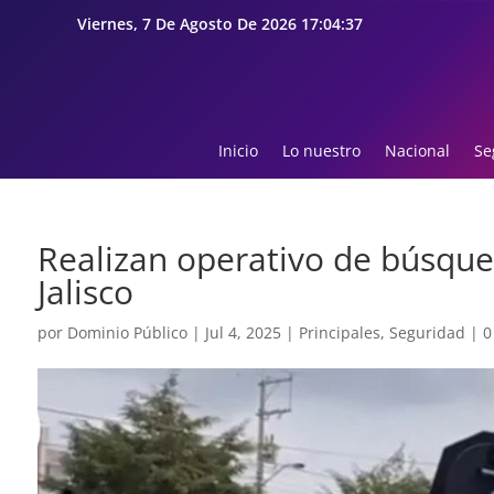
Viernes, 7 De Agosto De 2026 17:04:39
Inicio
Lo nuestro
Nacional
Se
Realizan operativo de búsque
Jalisco
por
Dominio Público
|
Jul 4, 2025
|
Principales
,
Seguridad
|
0