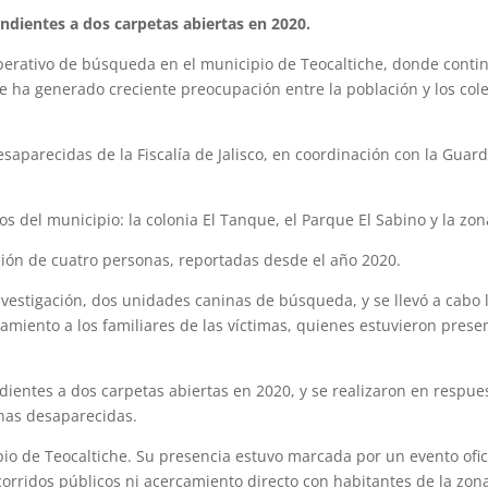
ndientes a dos carpetas abiertas en 2020.
operativo de búsqueda en el municipio de Teocaltiche, donde conti
ha generado creciente preocupación entre la población y los cole
esaparecidas de la Fiscalía de Jalisco, en coordinación con la Guar
tos del municipio: la colonia El Tanque, el Parque El Sabino y la zon
ición de cuatro personas, reportadas desde el año 2020.
nvestigación, dos unidades caninas de búsqueda, y se llevó a cabo 
miento a los familiares de las víctimas, quienes estuvieron prese
dientes a dos carpetas abiertas en 2020, y se realizaron en respue
onas desaparecidas.
pio de Teocaltiche. Su presencia estuvo marcada por un evento ofic
ecorridos públicos ni acercamiento directo con habitantes de la zona