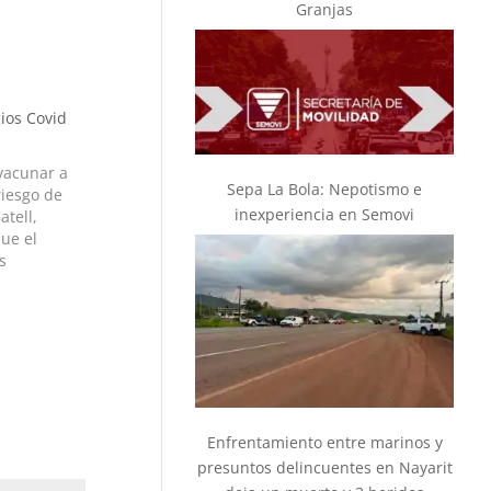
Granjas
ios Covid
vacunar a
Sepa La Bola: Nepotismo e
riesgo de
inexperiencia en Semovi
atell,
ue el
s
s de
e hasta el
torizada…
Enfrentamiento entre marinos y
presuntos delincuentes en Nayarit