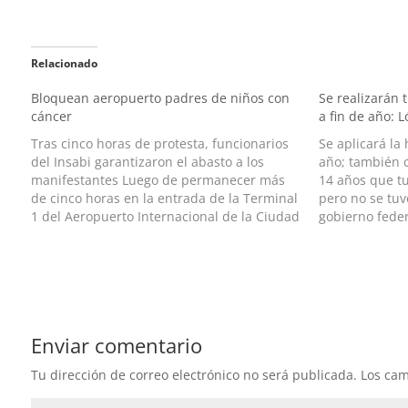
Relacionado
Bloquean aeropuerto padres de niños con
Se realizarán
cáncer
a fin de año: 
Tras cinco horas de protesta, funcionarios
Se aplicará l
del Insabi garantizaron el abasto a los
año; también c
manifestantes Luego de permanecer más
14 años que tu
de cinco horas en la entrada de la Terminal
pero no se tuv
1 del Aeropuerto Internacional de la Ciudad
gobierno fede
de México y luego de bloquear el Circuito
últimos meses
Interior en protesta por la falta de
vacunación pa
medicamentos…
anunció…
Enviar comentario
Tu dirección de correo electrónico no será publicada.
Los cam