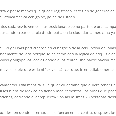
erta o por lo menos que quede registrado: este tipo de generación
de Latinoamérica con golpe, golpe de Estado.
entos cada vez lo vemos más posicionado como parte de una campa
 buscando crear esta ola de simpatía en la ciudadanía mexicana ya
el PRI y el PAN participaron en el negocio de la corrupción del aba
ndamente dolidos porque se ha cambiado la lógica de adquisición
os y oligopolios locales donde ellos tenían una participación may
muy sensible que es la niñez y el cáncer que, irremediablemente, 
icamentos. Esta mentira. Cualquier ciudadano que quiera tener un
 si los niños de México no tienen medicamentos, los niños que pad
aciones, cerrando el aeropuerto? Son las mismas 20 personas des
sociales, en donde internautas se fueron en su contra; después, los