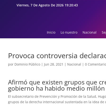
Viernes, 7 De Agosto De 2026 19:20:44
Inicio
Lo nuestro
Nacional
Se
Provoca controversia declara
por
Dominio Público
|
Jun 28, 2021
|
Nacional
|
0 Comentari
Afirmó que existen grupos que cre
gobierno ha habido medio millón
El subsecretario de Prevención y Promoción de la Salud, Hug
grupos de la derecha internacional sustentada en la idea de