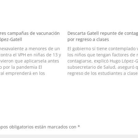
 tres campañas de vacunación
Descarta Gatell repunte de contag
López-Gatell
por regreso a clases
a hexavalente a menores de un
El gobierno sí tiene contemplado 
ontra el VPH en niñas de 13 y
los niños que tengan factores de 
vieron que aplicarsela antes
contagiarse, explicó Hugo López-G
o por la pandemia El
subsecretario de Salud, aseguró q
ral emprenderá en los
regreso de los estudiantes a clase
 del año tres campañas de
presenciales no aumentó los caso
ra diferentes enfermedades,
Covid-19. El funcionario afirmó qu
momento sólo hay una vacuna au
pos obligatorios están marcados con
*