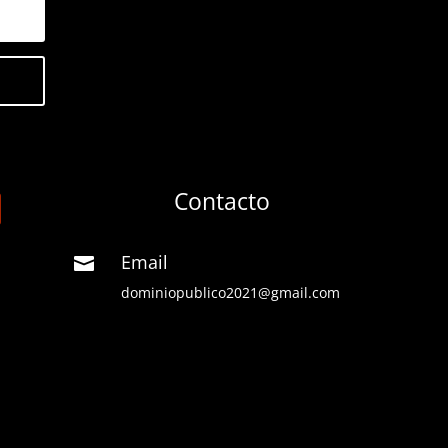
Contacto
Email

dominiopublico2021@gmail.com