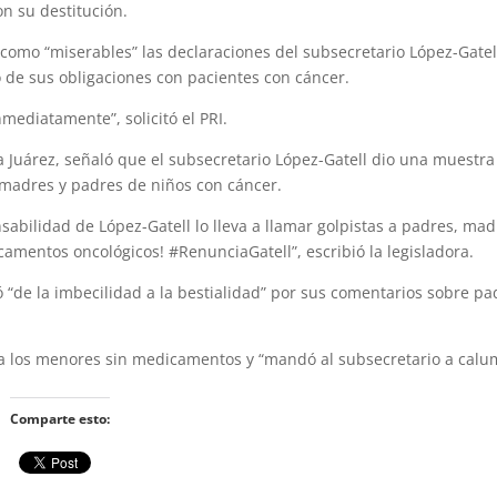
on su destitución.
có como “miserables” las declaraciones del subsecretario López-Gatel
 de sus obligaciones con pacientes con cáncer.
mediatamente”, solicitó el PRI.
Juárez, señaló que el subsecretario López-Gatell dio una muestra 
s madres y padres de niños con cáncer.
nsabilidad de López-Gatell lo lleva a llamar golpistas a padres, ma
amentos oncológicos! #RenunciaGatell”, escribió la legisladora.
ó “de la imbecilidad a la bestialidad” por sus comentarios sobre pa
 los menores sin medicamentos y “mandó al subsecretario a calu
Comparte esto: