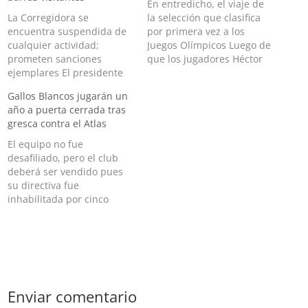
En entredicho, el viaje de
La Corregidora se
la selección que clasifica
encuentra suspendida de
por primera vez a los
cualquier actividad;
Juegos Olímpicos Luego de
prometen sanciones
que los jugadores Héctor
ejemplares El presidente
Velázquez y Sammy Solís
de la Liga MX, Mikel
dieran positivo en una
Gallos Blancos jugarán un
Arriola, no descartó la
prueba PCR de covid-19
año a puerta cerrada tras
posible desafiliación de los
que les fue aplicada el
gresca contra el Atlas
Gallos de Querétaro, por
domingo, el viaje de la
los actos violentos que se
selección mexicana de
El equipo no fue
registraron en el Estadio
béisbol, que se…
desafiliado, pero el club
Corregidora, en un partido
deberá ser vendido pues
contra el Atlas. “Todos los
su directiva fue
escenarios están…
inhabilitada por cinco
años Los Gallos de
Querétaro recibieron
varias sanciones por la
trifulca del sábado ante el
Atlas que van desde la
inhabilitación de su actual
Enviar comentario
directiva hasta el veto de