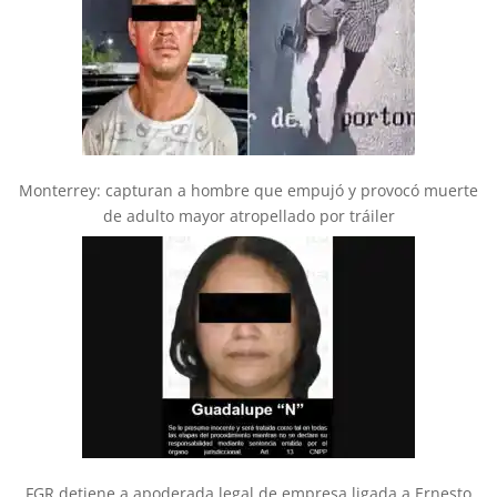
Monterrey: capturan a hombre que empujó y provocó muerte
de adulto mayor atropellado por tráiler
FGR detiene a apoderada legal de empresa ligada a Ernesto