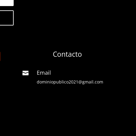
Contacto
Email

dominiopublico2021@gmail.com