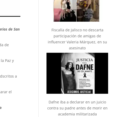
arios de San
Fiscalía de Jalisco no descarta
participación de amigas de
influencer Valeria Márquez, en su
da de
asesinato
la Paz y
dscritos a
arar el
Dafne iba a declarar en un juicio
e
contra su padre antes de morir en
academia militarizada