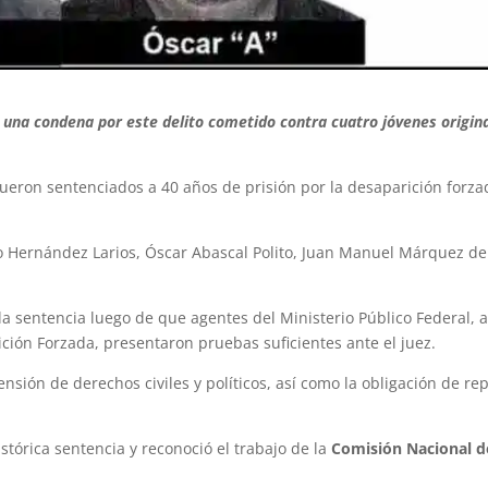
 una condena por este delito cometido contra cuatro jóvenes origin
fueron sentenciados a 40 años de prisión por la desaparición forza
eo Hernández Larios, Óscar Abascal Polito, Juan Manuel Márquez de 
la sentencia luego de que agentes del Ministerio Público Federal, a
rición Forzada, presentaron pruebas suficientes ante el juez.
nsión de derechos civiles y políticos, así como la obligación de rep
stórica sentencia y reconoció el trabajo de la
Comisión Nacional d