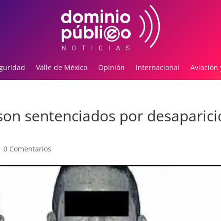
guridad
Valle de México
Opinión
Internacional
Aviación 
son sentenciados por desaparici
|
0 Comentarios