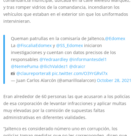
comandancia municipal, ubicada en la calle Melesio Márquez,
y tras romper vidrios de la comandancia, incendiaron los
vehículos que estaban en el exterior sin que los uniformados
intervinieran.
Queman patrullas en la comisaría de Jaltenco,
@Edomex
La
@FiscaliaEdomex
y
@SS_Edomex
iniciaron
investigaciones y cuentan con datos precisos de los
responsables
@Yedraardley
@informantesdel1
@NemePuma
@IlichValdez1
@draicr
📸
@claureportera8
pic.twitter.com/O3YrGRvl7x
— Juan Carlos Alarcón (@amarilloalarcon)
October 28, 2021
Eran alrededor de 60 personas las que acusaron a los policías
de esa corporación de levantar infracciones y aplicar multas
muy elevadas por la comisión de supuestas faltas
administrativas en diferentes vialidades.
“Jaltenco es considerado número uno en corrupción, los
policías toman medidas que no les corresponden, dicen que