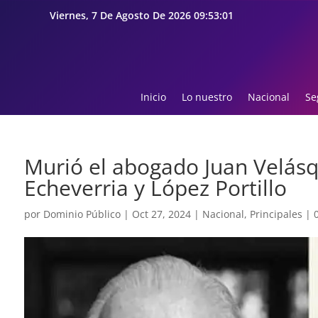
Viernes, 7 De Agosto De 2026 09:53:02
Inicio
Lo nuestro
Nacional
Se
Murió el abogado Juan Velásq
Echeverria y López Portillo
por
Dominio Público
|
Oct 27, 2024
|
Nacional
,
Principales
|