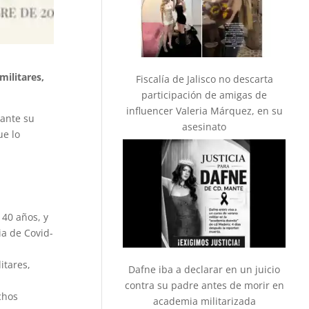
militares,
Fiscalía de Jalisco no descarta
participación de amigas de
influencer Valeria Márquez, en su
ante su
asesinato
ue lo
 40 años, y
ia de Covid-
itares,
Dafne iba a declarar en un juicio
contra su padre antes de morir en
chos
academia militarizada