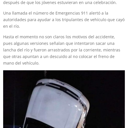
después de que los jóvenes estuvieran en una celebración.
Una llamada el número de Emergencias 911 alertó a la
autoridades para ayudar a los tripulantes de vehículo que cayó
en el río.
Hasta el momento no son claros los motivos del accidente,
pues algunas versiones señalan que intentaron sacar una
lancha del río y fueron arrastrados por la corriente, mientras
que otras apuntan a un descuido al no colocar el freno de
mano del vehículo.