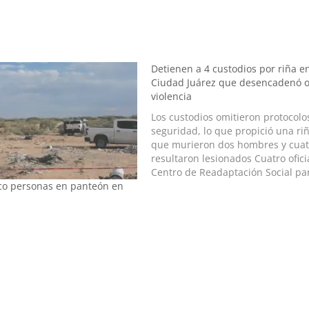
Detienen a 4 custodios por riña e
Ciudad Juárez que desencadenó o
violencia
Los custodios omitieron protocolo
seguridad, lo que propició una riñ
que murieron dos hombres y cuat
resultaron lesionados Cuatro ofici
Centro de Readaptación Social pa
nco personas en panteón en
(Cereso) 3, en Ciudad Juárez, Ch
fueron detenidos por su presunta
participación en una riña ocurrida
pasado 11 de agosto cuando cuat