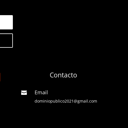
Contacto
Email

dominiopublico2021@gmail.com