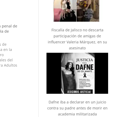
n penal de
Fiscalía de Jalisco no descarta
la de
participación de amigas de
influencer Valeria Márquez, en su
s de
asesinato
a en la
ro
ales del
ra Adultos
ihuahua
 el
ro…
Dafne iba a declarar en un juicio
contra su padre antes de morir en
academia militarizada