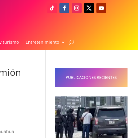
y turismo
Entretenimiento
amión
PUBLICACIONES RECIENTES
ihuahua