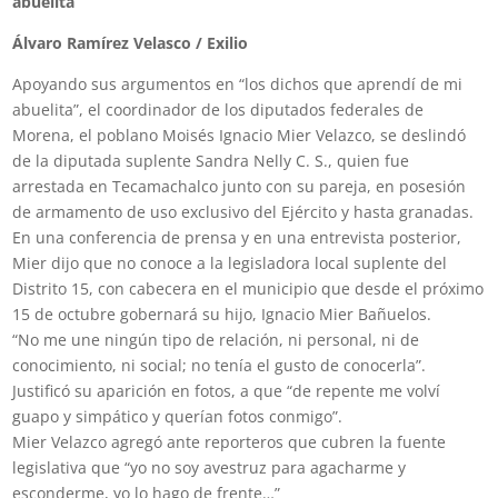
abuelita”
Álvaro Ramírez Velasco / Exilio
Apoyando sus argumentos en “los dichos que aprendí de mi
abuelita”, el coordinador de los diputados federales de
Morena, el poblano Moisés Ignacio Mier Velazco, se deslindó
de la diputada suplente Sandra Nelly C. S., quien fue
arrestada en Tecamachalco junto con su pareja, en posesión
de armamento de uso exclusivo del Ejército y hasta granadas.
En una conferencia de prensa y en una entrevista posterior,
Mier dijo que no conoce a la legisladora local suplente del
Distrito 15, con cabecera en el municipio que desde el próximo
15 de octubre gobernará su hijo, Ignacio Mier Bañuelos.
“No me une ningún tipo de relación, ni personal, ni de
conocimiento, ni social; no tenía el gusto de conocerla”.
Justificó su aparición en fotos, a que “de repente me volví
guapo y simpático y querían fotos conmigo”.
Mier Velazco agregó ante reporteros que cubren la fuente
legislativa que “yo no soy avestruz para agacharme y
esconderme, yo lo hago de frente…”