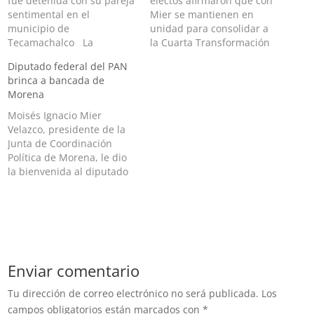
fue detenida con su pareja
electos afirmaron que con
sentimental en el
Mier se mantienen en
municipio de
unidad para consolidar a
Tecamachalco La
la Cuarta Transformación
diputada local suplente
Con 158 votos a favor,
Diputado federal del PAN
del Distrito 15 de Puebla,
Ignacio Mier Velazco, logró
brinca a bancada de
con cabecera en
la reelección consecutiva,
Morena
Tecamachalco, Sandra Neli
se impuso al michoacano
Cadena fue detenida en
Leonel Godoy, que recibió
Moisés Ignacio Mier
posesión de armas de
solamente 19 votos y dos
Velazco, presidente de la
fuego y granadas de uso
votos nulos. En una
Junta de Coordinación
exclusivo del Ejército,
reunión encabezada por…
Política de Morena, le dio
informó la Fiscalía…
la bienvenida al diputado
El diputado Justino
Arriaga, quien integraba
las filas de Acción Nacional
en la cámara de
diputados, decidió
cambiar de bando
Enviar comentario
drásticamente y enfilarse a
la bancada de Morena. Así
Tu dirección de correo electrónico no será publicada.
Los
lo dió…
campos obligatorios están marcados con
*