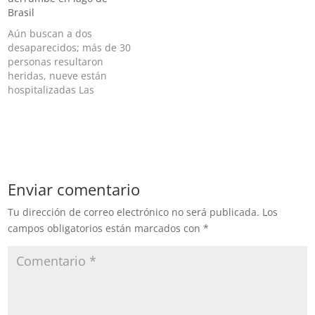
canciller de Panamá, Javier
Brasil
Martínez-Acha Vásquez,
durante su paso por el
Aún buscan a dos
país centroamericano en
desaparecidos; más de 30
una conexión de su vuelo
personas resultaron
comercial hacia Brasil,…
heridas, nueve están
hospitalizadas Las
autoridades de Brasil
informaron este domingo
que suman ocho personas
muertas y continúa la
búsqueda de dos
desaparecidos tras el
Enviar comentario
derrumbe de un
despeñadero en un lago
Tu dirección de correo electrónico no será publicada.
Los
en Minas Gerais. “Nuestro
campos obligatorios están marcados con
*
equipo de búsqueda
ubicó…