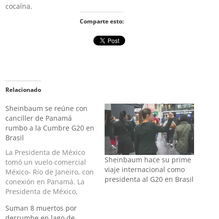
cocaína.
Comparte esto:
Relacionado
Sheinbaum se reúne con
canciller de Panamá
rumbo a la Cumbre G20 en
Brasil
La Presidenta de México
Sheinbaum hace su prime
tomó un vuelo comercial
viaje internacional como
México- Río de Janeiro, con
presidenta al G20 en Brasil
conexión en Panamá. La
Presidenta de México,
Claudia Sheinbaum Pardo,
Suman 8 muertos por
sostuvo una reunión con el
derrumbe en lago de