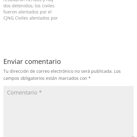
dos detenidos; los civiles
fueron alentados por el
CJNG Civiles alentados por
el Cártel Jalisco Nueva
Generación atacaron a
elementos del Ejército
Mexicano tras operativos
en El Bejuco y Loma
Blanca, Zona de
Enviar comentario
Tepalcatepec; Michoacán;
los militares se
Tu dirección de correo electrónico no será publicada.
Los
defendieron a palazos,
campos obligatorios están marcados con
*
pedradas…