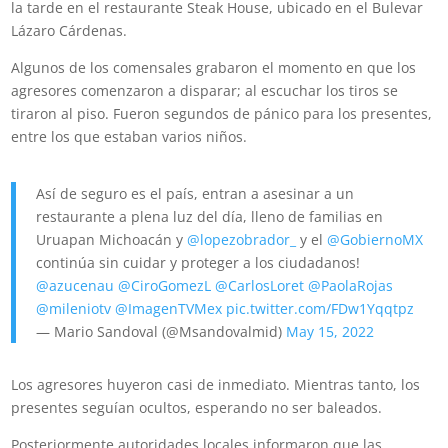
la tarde en el restaurante Steak House, ubicado en el Bulevar
Lázaro Cárdenas.
Algunos de los comensales grabaron el momento en que los
agresores comenzaron a disparar; al escuchar los tiros se
tiraron al piso. Fueron segundos de pánico para los presentes,
entre los que estaban varios niños.
Así de seguro es el país, entran a asesinar a un
restaurante a plena luz del día, lleno de familias en
Uruapan Michoacán y
@lopezobrador_
y el
@GobiernoMX
continúa sin cuidar y proteger a los ciudadanos!
@azucenau
@CiroGomezL
@CarlosLoret
@PaolaRojas
@mileniotv
@ImagenTVMex
pic.twitter.com/FDw1Yqqtpz
— Mario Sandoval (@Msandovalmid)
May 15, 2022
Los agresores huyeron casi de inmediato. Mientras tanto, los
presentes seguían ocultos, esperando no ser baleados.
Posteriormente autoridades locales informaron que las