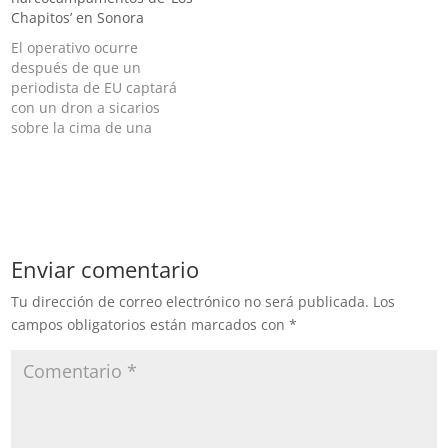
Chapitos’ en Sonora
El operativo ocurre
después de que un
periodista de EU captará
con un dron a sicarios
sobre la cima de una
montaña En Sonora,
efectivos de la Secretaría
de la Defensa
Nacional (Sedena)
destruyeron seis
campamentos "del narco",
Enviar comentario
al parecer de “Los
Chapitos” encabezado por
Tu dirección de correo electrónico no será publicada.
Los
los hijos del ex líder del
campos obligatorios están marcados con
*
Cártel de…